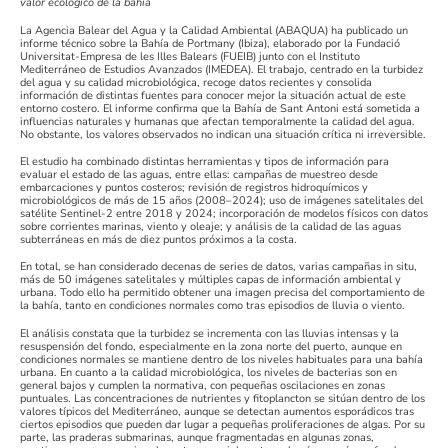
valor ecológico de la bahía
La Agencia Balear del Agua y la Calidad Ambiental (ABAQUA) ha publicado un
informe técnico sobre la Bahía de Portmany (Ibiza), elaborado por la Fundació
Universitat-Empresa de les Illes Balears (FUEIB) junto con el Instituto
Mediterráneo de Estudios Avanzados (IMEDEA). El trabajo, centrado en la turbidez
del agua y su calidad microbiológica, recoge datos recientes y consolida
información de distintas fuentes para conocer mejor la situación actual de este
entorno costero. El informe confirma que la Bahía de Sant Antoni está sometida a
influencias naturales y humanas que afectan temporalmente la calidad del agua.
No obstante, los valores observados no indican una situación crítica ni irreversible.
El estudio ha combinado distintas herramientas y tipos de información para
evaluar el estado de las aguas, entre ellas: campañas de muestreo desde
embarcaciones y puntos costeros; revisión de registros hidroquímicos y
microbiológicos de más de 15 años (2008–2024); uso de imágenes satelitales del
satélite Sentinel-2 entre 2018 y 2024; incorporación de modelos físicos con datos
sobre corrientes marinas, viento y oleaje; y análisis de la calidad de las aguas
subterráneas en más de diez puntos próximos a la costa.
En total, se han considerado decenas de series de datos, varias campañas in situ,
más de 50 imágenes satelitales y múltiples capas de información ambiental y
urbana. Todo ello ha permitido obtener una imagen precisa del comportamiento de
la bahía, tanto en condiciones normales como tras episodios de lluvia o viento.
El análisis constata que la turbidez se incrementa con las lluvias intensas y la
resuspensión del fondo, especialmente en la zona norte del puerto, aunque en
condiciones normales se mantiene dentro de los niveles habituales para una bahía
urbana. En cuanto a la calidad microbiológica, los niveles de bacterias son en
general bajos y cumplen la normativa, con pequeñas oscilaciones en zonas
puntuales. Las concentraciones de nutrientes y fitoplancton se sitúan dentro de los
valores típicos del Mediterráneo, aunque se detectan aumentos esporádicos tras
ciertos episodios que pueden dar lugar a pequeñas proliferaciones de algas. Por su
parte, las praderas submarinas, aunque fragmentadas en algunas zonas,