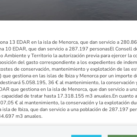
iona 13 EDAR en la isla de Menorca, que dan servicio a 280.867 
ona 10 EDAR, que dan servicio a 287.197 personasEl Consell d
o Ambiente y Territorio la autorización previa para ejercer la
sposición del gasto correspondiente a los expedientes de indem
costes de conservación, mantenimiento y explotación de las e
 que gestiona en las islas de Ibiza y Menorca por un importe
destinará 5.058.195, 36 € al mantenimiento, la conservación y
AR que gestiona en la isla de Menorca, que dan servicio a u
 capacidad de tratar hasta 17.318.155 m3 anuales.En cuanto a l
07,05 € al mantenimiento, la conservación y la explotación 
a isla de Ibiza, que dan servicio a una población de 287.197 pe
834.697 m3 anuales.