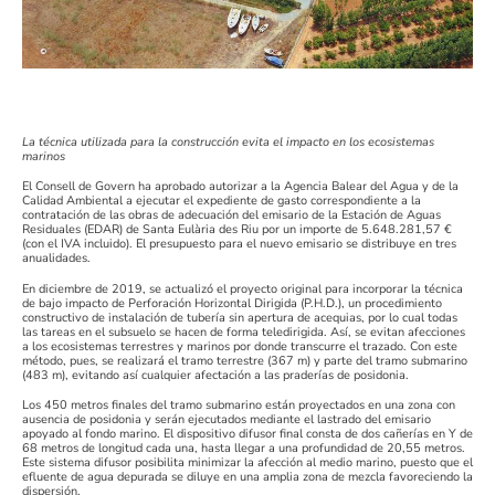
La técnica utilizada para la construcción evita el impacto en los ecosistemas
marinos
El Consell de Govern ha aprobado autorizar a la Agencia Balear del Agua y de la
Calidad Ambiental a ejecutar el expediente de gasto correspondiente a la
contratación de las obras de adecuación del emisario de la Estación de Aguas
Residuales (EDAR) de Santa Eulària des Riu por un importe de 5.648.281,57 €
(con el IVA incluido). El presupuesto para el nuevo emisario se distribuye en tres
anualidades.
En diciembre de 2019, se actualizó el proyecto original para incorporar la técnica
de bajo impacto de Perforación Horizontal Dirigida (P.H.D.), un procedimiento
constructivo de instalación de tubería sin apertura de acequias, por lo cual todas
las tareas en el subsuelo se hacen de forma teledirigida. Así, se evitan afecciones
a los ecosistemas terrestres y marinos por donde transcurre el trazado. Con este
método, pues, se realizará el tramo terrestre (367 m) y parte del tramo submarino
(483 m), evitando así cualquier afectación a las praderías de posidonia.
Los 450 metros finales del tramo submarino están proyectados en una zona con
ausencia de posidonia y serán ejecutados mediante el lastrado del emisario
apoyado al fondo marino. El dispositivo difusor final consta de dos cañerías en Y de
68 metros de longitud cada una, hasta llegar a una profundidad de 20,55 metros.
Este sistema difusor posibilita minimizar la afección al medio marino, puesto que el
efluente de agua depurada se diluye en una amplia zona de mezcla favoreciendo la
dispersión.