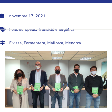
novembre 17, 2021
Fons europeus
,
Transició energètica
Eivissa
,
Formentera
,
Mallorca
,
Menorca