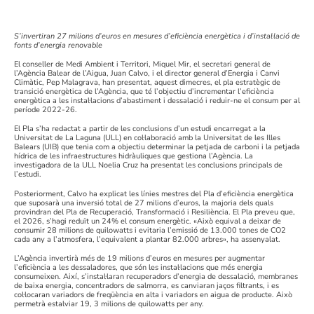
S’invertiran 27 milions d’euros en mesures d’eficiència energètica i d’instal·lació de
fonts d’energia renovable
El conseller de Medi Ambient i Territori, Miquel Mir, el secretari general de
l’Agència Balear de l’Aigua, Juan Calvo, i el director general d’Energia i Canvi
Climàtic, Pep Malagrava, han presentat, aquest dimecres, el pla estratègic de
transició energètica de l’Agència, que té l’objectiu d’incrementar l’eficiència
energètica a les instal·lacions d’abastiment i dessalació i reduir-ne el consum per al
període 2022-26.
El Pla s’ha redactat a partir de les conclusions d’un estudi encarregat a la
Universitat de La Laguna (ULL) en col·laboració amb la Universitat de les Illes
Balears (UIB) que tenia com a objectiu determinar la petjada de carboni i la petjada
hídrica de les infraestructures hidràuliques que gestiona l’Agència. La
investigadora de la ULL Noelia Cruz ha presentat les conclusions principals de
l’estudi.
Posteriorment, Calvo ha explicat les línies mestres del Pla d’eficiència energètica
que suposarà una inversió total de 27 milions d’euros, la majoria dels quals
provindran del Pla de Recuperació, Transformació i Resiliència. El Pla preveu que,
el 2026, s’hagi reduït un 24% el consum energètic. «Això equival a deixar de
consumir 28 milions de quilowatts i evitaria l’emissió de 13.000 tones de CO2
cada any a l’atmosfera, l’equivalent a plantar 82.000 arbres», ha assenyalat.
L’Agència invertirà més de 19 milions d’euros en mesures per augmentar
l’eficiència a les dessaladores, que són les instal·lacions que més energia
consumeixen. Així, s’instal·laran recuperadors d’energia de dessalació, membranes
de baixa energia, concentradors de salmorra, es canviaran jaços filtrants, i es
col·locaran variadors de freqüència en alta i variadors en aigua de producte. Això
permetrà estalviar 19, 3 milions de quilowatts per any.