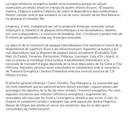
La major eficiència energètica també seria econòmica perquè els càlculs
assenyalen un estalvi anual en energia de quatre milions d’euros. «D’aquesta
manera, l’Agència assolirà l’objectiu de reduir la dependència dels combustibles
fòssils i complir amb el que estableix la Llei de canvi climàtic de les Illes Balears»,
ha destacat el conseller Mir.
L’Agència, a més, multiplicarà per set la producció d’energia renovable actual
mitjançant la instal·lació de plaques fotovoltaiques a les dessaladores, dipòsits,
així com a depuradores i a estacions de bombeig. Així, s’arribaran a produir més de
9 milions de quilowatts cada any d’energia renovable.
La selecció de la instal·lació de plaques fotovoltaiques s’ha realitzat en funció de la
disponibilitat de superfície lliure a les infraestructures. Aquestes se sumen a les
vuit depuradores que ja disposen de plaques solars actualment (Ciutadella Sud,
Maó, Es Castell, Ferreries, Portocolom, Pollença, Llucmajor, Cala d’Or i Alaró). A
més es preveu el muntatge d’una turbina d’aprofitament hidroelèctric a la
canonada de transport d’aigua depurada de la nova depuradora de Sa Coma a l’illa
d’Eivissa. Aquestes mesures seran executades en col·laboració amb la conselleria
de Transició Energètica i Sectors Productius amb una inversió prevista de 7,9
milions d’euros.
El director general d’Energia i Canvi Climàtic, Pep Malagrava, ha assenyalat que
«és molt important que les administracions donem exemple i siguem pioners per
aconseguir els objectius de la llei de canvi climàtic i transició energètica. Per això,
aquestes iniciatives que milloren l’eficiència energètica i augmenten les
renovables són claus per fer front a l’emergència climàtica que vivim. A més, és
d’agraïr el compromís climàtic i energètic que amb aquest pla mostra l’Agència
Balear de l’Aigua que presta un servei tan essencial i que és un dels grans
consumidors de l’administració”.