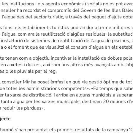
e les institucions i els agents econòmics i socials no es pot ava
conseller ha recordat el compromís del Govern de les Illes Bale
e l’aigua des del sector turístic, a través del paquet d’ajuts dot
s fons, els establiments turístics podran dur a terme millores
e l’aigua, com ara la reutilització d’aigües residuals, la substitu
 instal·lació de sistemes de reutilització de l’aigua de piscines, 
a o el foment que es visualitzi el consum d’aigua en els establ
ts tenen com a objectiu incentivar la instal·lació de dobles pols
 en aixetes i dutxes, així com uns altres més avançats amb l’ob
es o les pluvials per al reg.
l conseller Mir ha posat èmfasi en què «la gestió òptima de tot e
 de totes les administracions competents». «Fa temps que sab
r la xarxa de distribució, i arriba en alguns municipis a superar
 tanta aigua per les xarxes municipals, destinam 20 milions d’
n reduir les pèrdues».
jecte
 també s’han presentat els primers resultats de la campanya ‘