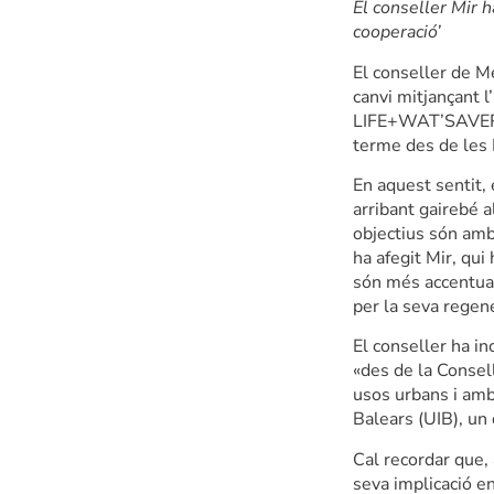
El conseller Mir h
cooperació’
El conseller de Me
canvi mitjançant l
LIFE+WAT’SAVEREUS
terme des de les I
En aquest sentit, 
arribant gairebé a
objectius són ambic
ha afegit Mir, qu
són més accentuade
per la seva regen
El conseller ha in
«des de la Consell
usos urbans i ambi
Balears (UIB), un 
Cal recordar que,
seva implicació en