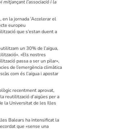
 mitjançant l’associació i la
, en la jornada ‘Accelerar el
jecte europeu
lització que s’estan duent a
eutilitzam un 30% de l’aigua,
lització». «Els nostres
lització passa a ser un pilar»,
ncies de l’emergència climàtica
scàs com és l’aigua i apostar
rològic recentment aprovat,
a reutilització d’aigües per a
 la Universitat de les Illes
es Balears ha intensificat la
a recordat que «sense una