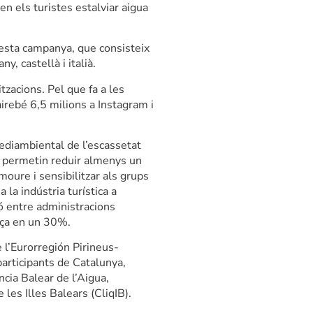
n els turistes estalviar aigua
uesta campanya, que consisteix
, castellà i italià.
tzacions. Pel que fa a les
irebé 6,5 milions a Instagram i
mediambiental de l’escassetat
ue permetin reduir almenys un
oure i sensibilitzar als grups
 a la indústria turística a
ió entre administracions
olça en un 30%.
e l’Eurorregión Pirineus-
articipants de Catalunya,
ència Balear de l’Aigua,
 les Illes Balears (CliqIB).