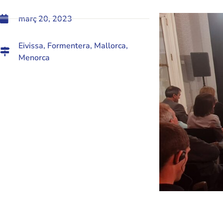
març 20, 2023
Eivissa
,
Formentera
,
Mallorca
,
Menorca