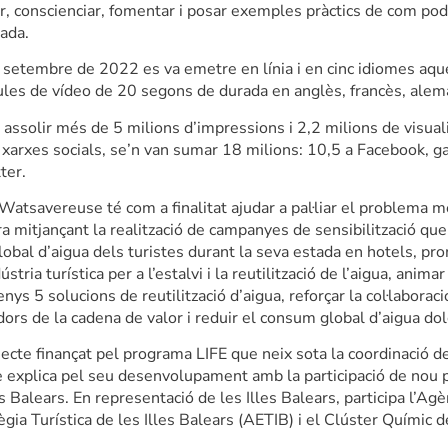
r, conscienciar, fomentar i posar exemples pràctics de com pode
tada.
a setembre de 2022 es va emetre en línia i en cinc idiomes aq
les de vídeo de 20 segons de durada en anglès, francès, alemany
 assolir més de 5 milions d’impressions i 2,2 milions de visuali
 xarxes socials, se’n van sumar 18 milions: 10,5 a Facebook, ga
ter.
 Watsavereuse té com a finalitat ajudar a pal·liar el problema 
era mitjançant la realització de campanyes de sensibilització q
bal d’aigua dels turistes durant la seva estada en hotels, prom
ústria turística per a l’estalvi i la reutilització de l’aigua, animar
s 5 solucions de reutilització d’aigua, reforçar la col·laborac
dors de la cadena de valor i reduir el consum global d’aigua d
jecte finançat pel programa LIFE que neix sota la coordinació d
e explica pel seu desenvolupament amb la participació de nou p
les Balears. En representació de les Illes Balears, participa l’Ag
ègia Turística de les Illes Balears (AETIB) i el Clúster Químic de