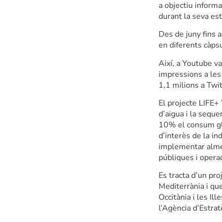
a objectiu informa
durant la seva es
Des de juny fins 
en diferents càpsu
Així, a Youtube va
impressions a les
1,1 milions a Twit
El projecte LIFE+
d’aigua i la sequ
10% el consum glo
d’interès de la ind
implementar almeny
públiques i opera
Es tracta d’un pro
Mediterrània i qu
Occitània i les Il
l’Agència d’Estrat