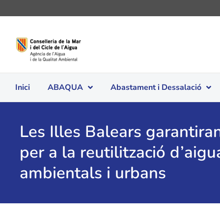
Inici
ABAQUA
Abastament i Dessalació
Les Illes Balears garantira
per a la reutilització d’aig
ambientals i urbans