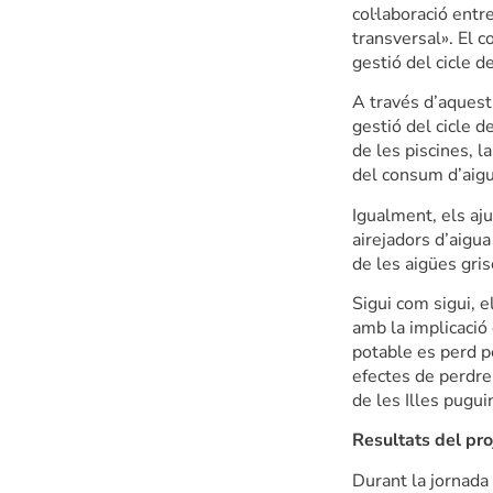
col·laboració entr
transversal». El 
gestió del cicle d
A través d’aquest
gestió del cicle d
de les piscines, la
del consum d’aigu
Igualment, els aju
airejadors d’aigua
de les aigües gris
Sigui com sigui, e
amb la implicació
potable es perd pe
efectes de perdre
de les Illes pugui
Resultats del pro
Durant la jornada