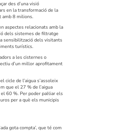
nçar des d’una visió
ars en la transformació de la
at amb 8 milions.
 en aspectes relacionats amb la
ció dels sistemes de filtratge
la sensibilització dels visitants
iments turístics.
adors a les cisternes o
jectiu d’un millor aprofitament
l cicle de l’aigua s’assoleix
em que el 27 % de l’aigua
 el 60 %. Per poder pal·liar els
euros per a què els municipis
Cada gota compta’, que té com