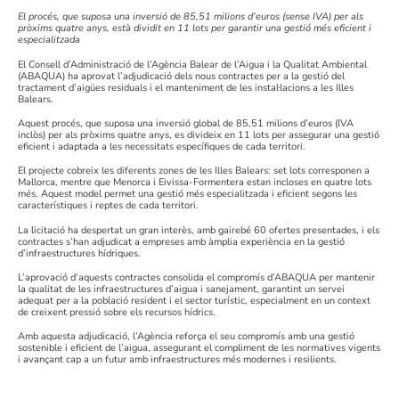
El procés, que suposa una inversió de 85,51 milions d’euros (sense IVA) per als
pròxims quatre anys, està dividit en 11 lots per garantir una gestió més eficient i
especialitzada
El Consell d’Administració de l’Agència Balear de l’Aigua i la Qualitat Ambiental
(ABAQUA) ha aprovat l’adjudicació dels nous contractes per a la gestió del
tractament d’aigües residuals i el manteniment de les instal·lacions a les Illes
Balears.
Aquest procés, que suposa una inversió global de 85,51 milions d’euros (IVA
inclòs) per als pròxims quatre anys, es divideix en 11 lots per assegurar una gestió
eficient i adaptada a les necessitats específiques de cada territori.
El projecte cobreix les diferents zones de les Illes Balears: set lots corresponen a
Mallorca, mentre que Menorca i Eivissa-Formentera estan incloses en quatre lots
més. Aquest model permet una gestió més especialitzada i eficient segons les
característiques i reptes de cada territori.
La licitació ha despertat un gran interès, amb gairebé 60 ofertes presentades, i els
contractes s’han adjudicat a empreses amb àmplia experiència en la gestió
d’infraestructures hídriques.
L’aprovació d’aquests contractes consolida el compromís d’ABAQUA per mantenir
la qualitat de les infraestructures d’aigua i sanejament, garantint un servei
adequat per a la població resident i el sector turístic, especialment en un context
de creixent pressió sobre els recursos hídrics.
Amb aquesta adjudicació, l’Agència reforça el seu compromís amb una gestió
sostenible i eficient de l’aigua, assegurant el compliment de les normatives vigents
i avançant cap a un futur amb infraestructures més modernes i resilients.