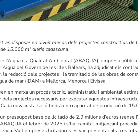
etran disposar en divuit mesos dels projectes constructius de t
a de 15.000 m³ diaris cadascuna
de l’Aigua i la Qualitat Ambiental (ABAQUA), empresa pública a
 l’Aigua del Govern de les Illes Balears, ha adjudicat els contra
r, la redacció dels projectes i la tramitació de les obres de con
gua de mar (IDAM) a Mallorca, Menorca i Eivissa.
sen en marxa un procés tècnic, administratiu i ambiental estim
 dels projectes necessaris per executar aquestes infraestructu
s. Cada nova instal·lació tindrà una capacitat de producció de 15.
un pressupost base de licitació de 2,9 milions d’euros (sense I
’ABAQUA el febrer de 2025 i s’ha tramitat mitjançant procedi
tzada. Vuit empreses licitadores es van presentar als tres lots