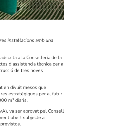
res instal·lacions amb una
dscrita a la Conselleria de la
ctes d’assistència tècnica per a
strucció de tres noves
at en divuit mesos que
res estratègiques per al futur
000 m³ diaris.
VA), va ser aprovat pel Consell
ment obert subjecte a
 previstos.