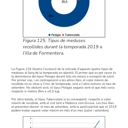
Figura 125. Tipus de meduses
recollides durant la temporada 2019 a
l’illa de Formentera.
La Figura 126 il·lustra l’evolució de la retirada d’aquests quatre tipus de
meduses al llarg de la temporada en qüestió. El primer que es pot veure és
la dominància del tipus
Pelagia
durant tots els mesos a excepció de juliol.
Per primer cop, i en contraposició a les altres illes, el valor màxim de
recollida no es situa a l’inici de temporada, sinó a l’altre extrem, el mes de
setembre. No obstant això, el tipus
Pelagia
segueix sent el que més varia
respecte si mateix (fins a ±6,5 kg).
Per altra banda, el tipus
Tuberculata
sí es conseqüent, respecte a valor
màxim de recollida, amb el vist tant a Mallorca com Eivissa. Les tres illes
el presenten durant el mes de setembre, amb la particularitat que el 2019
podem trobar aquest valor màxim en més d’un mes (juliol i setembre).