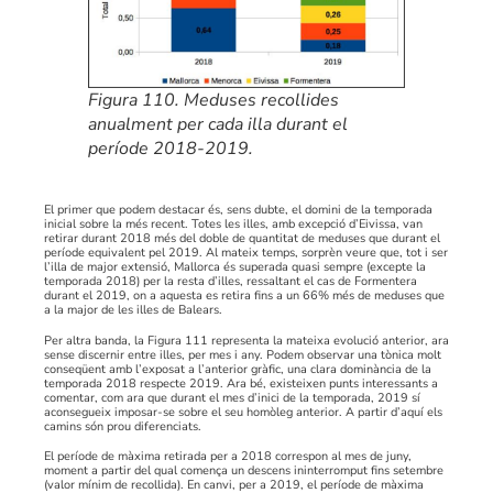
Figura 110. Meduses recollides
anualment per cada illa durant el
període 2018-2019.
El primer que podem destacar és, sens dubte, el domini de la temporada
inicial sobre la més recent. Totes les illes, amb excepció d’Eivissa, van
retirar durant 2018 més del doble de quantitat de meduses que durant el
període equivalent pel 2019. Al mateix temps, sorprèn veure que, tot i ser
l’illa de major extensió, Mallorca és superada quasi sempre (excepte la
temporada 2018) per la resta d’illes, ressaltant el cas de Formentera
durant el 2019, on a aquesta es retira fins a un 66% més de meduses que
a la major de les illes de Balears.
Per altra banda, la Figura 111 representa la mateixa evolució anterior, ara
sense discernir entre illes, per mes i any. Podem observar una tònica molt
conseqüent amb l’exposat a l’anterior gràfic, una clara dominància de la
temporada 2018 respecte 2019. Ara bé, existeixen punts interessants a
comentar, com ara que durant el mes d’inici de la temporada, 2019 sí
aconsegueix imposar-se sobre el seu homòleg anterior. A partir d’aquí els
camins són prou diferenciats.
El període de màxima retirada per a 2018 correspon al mes de juny,
moment a partir del qual comença un descens ininterromput fins setembre
(valor mínim de recollida). En canvi, per a 2019, el període de màxima