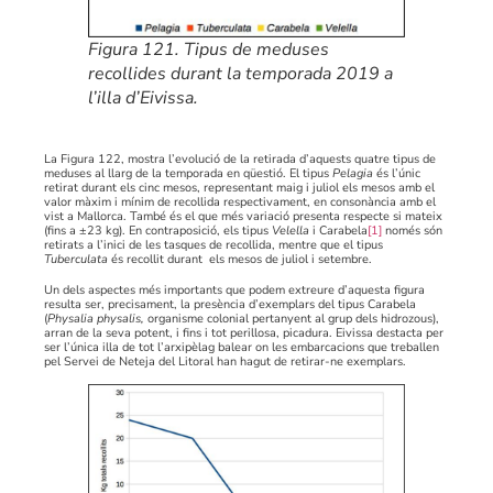
Figura 121. Tipus de meduses
recollides durant la temporada 2019 a
l’illa d’Eivissa.
La Figura 122, mostra l’evolució de la retirada d’aquests quatre tipus de
meduses al llarg de la temporada en qüestió. El tipus
Pelagia
és l’únic
retirat durant els cinc mesos, representant maig i juliol els mesos amb el
valor màxim i mínim de recollida respectivament, en consonància amb el
vist a Mallorca. També és el que més variació presenta respecte si mateix
(fins a ±23 kg). En contraposició, els tipus
Velella
i Carabela
[1]
només són
retirats a l’inici de les tasques de recollida, mentre que el tipus
Tuberculata
és recollit durant els mesos de juliol i setembre.
Un dels aspectes més importants que podem extreure d’aquesta figura
resulta ser, precisament, la presència d’exemplars del tipus Carabela
(
Physalia physalis,
organisme colonial pertanyent al grup dels hidrozous),
arran de la seva potent, i fins i tot perillosa, picadura. Eivissa destacta per
ser l’única illa de tot l’arxipèlag balear on les embarcacions que treballen
pel Servei de Neteja del Litoral han hagut de retirar-ne exemplars.