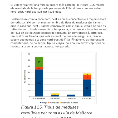
Si volem realitzar una mirada encara més correcta, la Figura 115 mostra
els resultats de la temporada per zones de l’illa, diferenciant-se entre
nord-oest, nord-est, sud-est i sud-oest.
Podem veure com la zona nord-oest és on es concentren els majors valors
de retirada, així com el màxim nombre de tipus de meduses (juntament
amb la zona sud-oest). També comprovem com el tipus
Pelagia
no sols es
retira durant tots els mesos de la temporada, sinó també a totes les zones
de l’illa on es realitzen tasques de recollida. En contraposició, altre cop,
tenim el tipus
Velella
, que sols es recollit el mes de maig i, ara, també
sabem que només a la zona nord-oest de l’illa. Finalment, és interessant
comentar que, de no ser pel tipus
Pelagia
, no s’hauria extret cap tipus de
medusa a la zona sud-est aquesta temporada.
Figura
115. Tipus de meduses
recollides per zona a l’illa de Mallorca