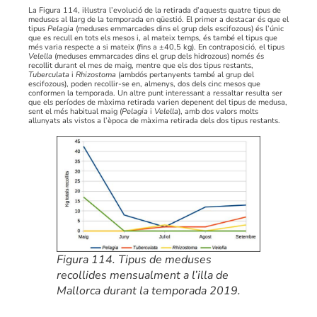
La Figura 114, il·lustra l’evolució de la retirada d’aquests quatre tipus de
meduses al llarg de la temporada en qüestió. El primer a destacar és que el
tipus
Pelagia
(meduses emmarcades dins el grup dels escifozous) és l’únic
que es recull en tots els mesos i, al mateix temps, és també el tipus que
més varia respecte a si mateix (fins a ±40,5 kg). En contraposició, el tipus
Velella
(meduses emmarcades dins el grup dels hidrozous) només és
recollit durant el mes de maig, mentre que els dos tipus restants,
Tuberculata
i
Rhizostoma
(ambdós pertanyents també al grup del
escifozous), poden recollir-se en, almenys, dos dels cinc mesos que
conformen la temporada. Un altre punt interessant a ressaltar resulta ser
que els períodes de màxima retirada varien depenent del tipus de medusa,
sent el més habitual maig (
Pelagia
i
Velella
), amb dos valors molts
allunyats als vistos a l’època de màxima retirada dels dos tipus restants.
Figura 114. Tipus de meduses
recollides mensualment a l’illa de
Mallorca durant la temporada 2019.