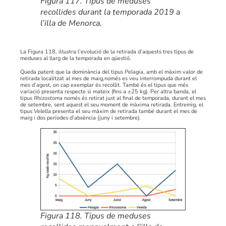
Figura 117. Tipus de meduses
recollides durant la temporada 2019 a
l’illa de Menorca.
La Figura 118, il·lustra l’evolució de la retirada d’aquests tres tipus de
meduses al llarg de la temporada en qüestió.
Queda patent que la dominància del tipus
Pelagia
, amb el màxim valor de
retirada localitzat al mes de maig,només es veu interrompuda durant el
mes d’agost, on cap exemplar és recollit. També és el tipus que més
variació presenta respecte si mateix (fins a ±25 kg). Per altra banda, el
tipus
Rhizostoma
només és retirat just al final de temporada, durant el mes
de setembre, sent aquest el seu moment de màxima retirada. Entremig, el
tipus
Velella
presenta el seu màxim de retirada també durant el mes de
maig i dos períodes d’absència (juny i setembre).
Figura 118. Tipus de meduses