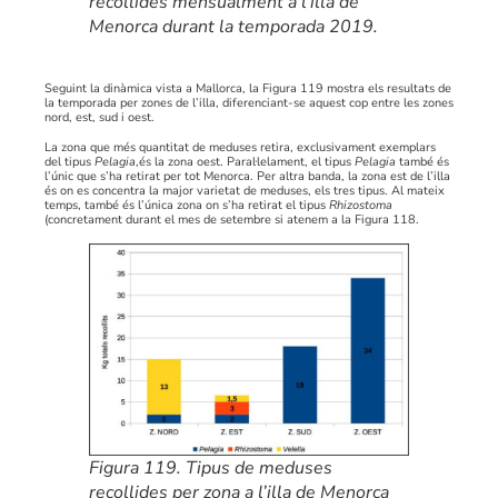
recollides mensualment a l’illa de
Menorca durant la temporada 2019.
Seguint la dinàmica vista a Mallorca, la Figura 119 mostra els resultats de
la temporada per zones de l’illa, diferenciant-se aquest cop entre les zones
nord, est, sud i oest.
La zona que més quantitat de meduses retira, exclusivament exemplars
del tipus
Pelagia
,és la zona oest. Paral·lelament, el tipus
Pelagia
també és
l’únic que s’ha retirat per tot Menorca. Per altra banda, la zona est de l’illa
és on es concentra la major varietat de meduses, els tres tipus. Al mateix
temps, també és l’única zona on s’ha retirat el tipus
Rhizostoma
(concretament durant el mes de setembre si atenem a la Figura 118.
Figura 119. Tipus de meduses
recollides per zona a l’illa de Menorca