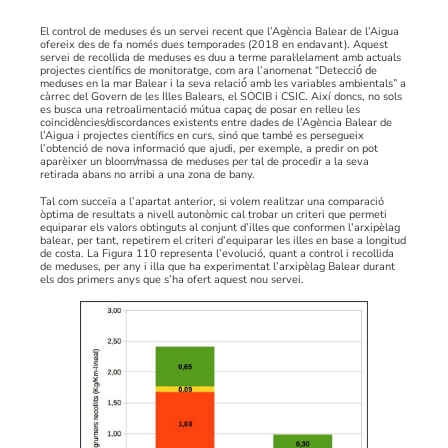
El control de meduses és un servei recent que l’Agència Balear de l’Aigua
ofereix des de fa només dues temporades (2018 en endavant). Aquest
servei de recollida de meduses es duu a terme paral·lelament amb actuals
projectes científics de monitoratge, com ara l’anomenat “Detecció́ de
meduses en la mar Balear i la seva relació́ amb les variables ambientals” a
càrrec del Govern de les Illes Balears, el SOCIB i CSIC. Així doncs, no sols
es busca una retroalimentació mútua capaç de posar en relleu les
coincidències/discordances existents entre dades de l’Agència Balear de
l’Aigua i projectes científics en curs, sinó que també es persegueix
l’obtenció de nova informació que ajudi, per exemple, a predir on pot
aparèixer un bloom/massa de meduses per tal de procedir a la seva
retirada abans no arribi a una zona de bany.
Tal com succeïa a l’apartat anterior, si volem realitzar una comparació
òptima de resultats a nivell autonòmic cal trobar un criteri que permeti
equiparar els valors obtinguts al conjunt d’illes que conformen l’arxipèlag
balear, per tant, repetirem el criteri d’equiparar les illes en base a longitud
de costa. La Figura 110 representa l’evolució, quant a control i recollida
de meduses, per any i illa que ha experimentat l’arxipèlag Balear durant
els dos primers anys que s’ha ofert aquest nou servei.