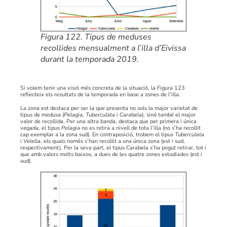
Figura 122. Tipus de meduses
recollides mensualment a l’illa d’Eivissa
durant la temporada 2019.
Si volem tenir una visió més concreta de la situació, la Figura 123
reflecteix els resultats de la temporada en base a zones de l’illa.
La zona est destaca per ser la que presenta no sols la major varietat de
tipus de medusa (
Pelagia, Tuberculata
i Carabela), sinó també el major
valor de recollida. Per una altra banda, destaca que per primera i única
vegada, el tipus
Pelagia
no es retira a nivell de tota l’illa (no s’ha recollit
cap exemplar a la zona sud). En contraposició, trobem el tipus
Tuberculata
i
Velella
, els quals només s’han recollit a una única zona (est i sud,
respectivament). Per la seva part, el tipus Carabela s’ha pogut retirar, tot i
que amb valors molts baixos, a dues de les quatre zones estudiades (est i
sud).