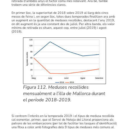
retirada d’ambdós anys el factor comú més rellevant. Ara bé, també
trobem una sèrie de diferències clares.
En primer lloc, la superioritat de 2018 sobre 2019 al llarg dels cincs
mesos de feina i, en segon lloc, totes dues temporades finalitzen ara amb
un augment en la quantitat de meduses recollides, destacant l’any 2019,
on dit augment és ja una constant des de juliol. Per altra banda, els valor
mínims de retirada es situen, aquest cop, entre juliol (2019) i agost
(2018).
Figura 112. Meduses recollides
mensualment a l’illa de Mallorca durant
el període 2018-2019.
Si centrem l’interès en la temporada 2019 i el tipus de medusa recollida
cal esmentar, primer, que el Servei de Neteja del Litoral proporciona als
patrons de les embarcacions (per tal de facilitar les tasques d’identificació)
una fitxa a color amb fotografies dels 9 tipus de meduses més comuns al