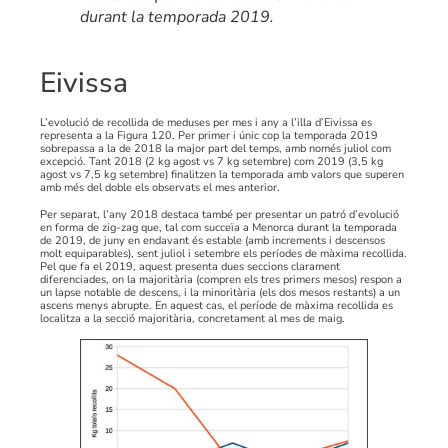
durant la temporada 2019.
Eivissa
L’evolució de recollida de meduses per mes i any a l’illa d’Eivissa es
representa a la Figura 120. Per primer i únic cop la temporada 2019
sobrepassa a la de 2018 la major part del temps, amb només juliol com
excepció. Tant 2018 (2 kg agost vs 7 kg setembre) com 2019 (3,5 kg
agost vs 7,5 kg setembre) finalitzen la temporada amb valors que superen
amb més del doble els observats el mes anterior.
Per separat, l’any 2018 destaca també per presentar un patró d’evolució
en forma de zig-zag que, tal com succeïa a Menorca durant la temporada
de 2019, de juny en endavant és estable (amb increments i descensos
molt equiparables), sent juliol i setembre els períodes de màxima recollida.
Pel que fa el 2019, aquest presenta dues seccions clarament
diferenciades, on la majoritària (compren els tres primers mesos) respon a
un lapse notable de descens, i la minoritària (els dos mesos restants) a un
ascens menys abrupte. En aquest cas, el període de màxima recollida es
localitza a la secció majoritària, concretament al mes de maig.