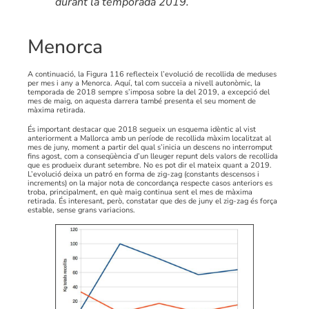
durant la temporada 2019.
Menorca
A continuació, la Figura 116 reflecteix l’evolució de recollida de meduses
per mes i any a Menorca. Aquí, tal com succeïa a nivell autonòmic, la
temporada de 2018 sempre s’imposa sobre la del 2019, a excepció del
mes de maig, on aquesta darrera també presenta el seu moment de
màxima retirada.
És important destacar que 2018 segueix un esquema idèntic al vist
anteriorment a Mallorca amb un període de recollida màxim localitzat al
mes de juny, moment a partir del qual s’inicia un descens no interromput
fins agost, com a conseqüència d’un lleuger repunt dels valors de recollida
que es produeix durant setembre. No es pot dir el mateix quant a 2019.
L’evolució deixa un patró en forma de zig-zag (constants descensos i
increments) on la major nota de concordança respecte casos anteriors es
troba, principalment, en què maig continua sent el mes de màxima
retirada. És interesant, però, constatar que des de juny el zig-zag és força
estable, sense grans variacions.